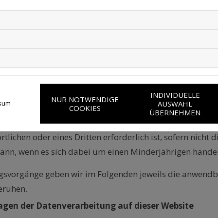
 erforderlich ist, die auf die Anfrage des Betroffenen e
 Verarbeitung zur Erfüllung einer rechtlichen Verpflichtun
ahrungspflicht);
e Verarbeitung erforderlich ist, um lebenswichtige Intere
e Verarbeitung für die Wahrnehmung einer Aufgabe erforderl
INDIVIDUELLE
NUR NOTWENDIGE
AUSWAHL
sum
folgt, die dem Verantwortlichen übertragen wurde; oder
COOKIES
ÜBERNEHMEN
te Interessen
“): Wenn die Verarbeitung zur Wahrung ber
rtlichen oder eines Dritten erforderlich ist, sofern nicht
ann, wenn es sich dabei um einen Minderjährigen handel
svorgänge geben wir im Folgenden jeweils die anwendba
eruhen.
agen der Datenverarbeitung auf dieser Website