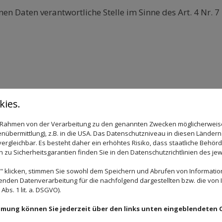
n Daten verantwortliche Stelle im Sinne des Art. 4 Nr. 7
ies.
önnen dem Impressum auf unserer Website entnommen
im Rahmen von der Verarbeitung zu den genannten Zwecken möglicherwei
nübermittlung), z.B. in die USA. Das Datenschutzniveau in diesen Ländern 
erarbeitung personenbezogener Daten verboten und nur d
rgleichbar. Es besteht daher ein erhöhtes Risiko, dass staatliche Behör
zu Sicherheitsgarantien finden Sie in den Datenschutzrichtlinien des jew
estände fällt:
gung
“): Wenn der Betroffene freiwillig, in informierter W
 klicken, stimmen Sie sowohl dem Speichern und Abrufen von Information
enden Datenverarbeitung für die nachfolgend dargestellten bzw. die von
 bestätigende Handlung zu verstehen gegeben hat, dass e
bs. 1 lit. a. DSGVO).
r mehrere bestimmte Zwecke einverstanden ist;
immung können Sie jederzeit über den links unten eingeblendeten 
e Verarbeitung zur Erfüllung eines Vertrags, dessen Vertrag