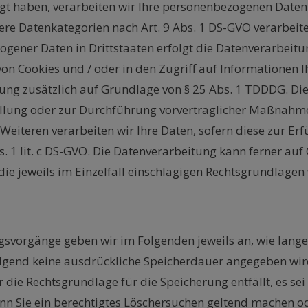
igt haben, verarbeiten wir Ihre personenbezogenen Daten 
ndere Datenkategorien nach Art. 9 Abs. 1 DS-GVO verarbeit
ogener Daten in Drittstaaten erfolgt die Datenverarbeit
 von Cookies und / oder in den Zugriff auf Informationen Ih
ung zusätzlich auf Grundlage von § 25 Abs. 1 TDDDG. Die j
üllung oder zur Durchführung vorvertraglicher Maßnahmen
 Weiteren verarbeiten wir Ihre Daten, sofern diese zur Erf
bs. 1 lit. c DS-GVO. Die Datenverarbeitung kann ferner au
r die jeweils im Einzelfall einschlägigen Rechtsgrundlage
vorgänge geben wir im Folgenden jeweils an, wie lange 
folgend keine ausdrückliche Speicherdauer angegeben wi
 die Rechtsgrundlage für die Speicherung entfällt, es se
nn Sie ein berechtigtes Löschersuchen geltend machen od